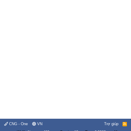
CNG - One
VN
Trợ giúp
R
S