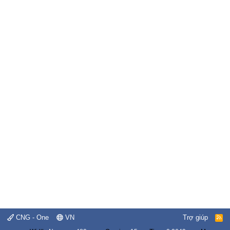
CNG - One
VN
Trợ giúp
R
S