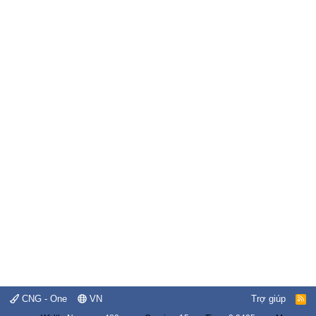
CNG - One
VN
Trợ giúp
R
S