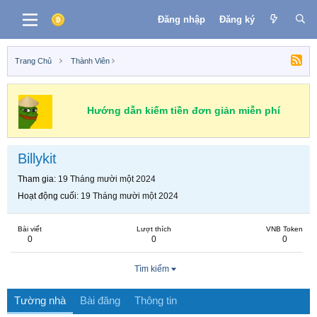
Đăng nhập
Đăng ký
Trang Chủ
Thành Viên
Hướng dẫn kiếm tiền đơn giản miễn phí
Billykit
Tham gia
19 Tháng mười một 2024
Hoạt động cuối
19 Tháng mười một 2024
Bài viết
Lượt thích
VNB Token
0
0
0
Tìm kiếm
Tường nhà
Bài đăng
Thông tin