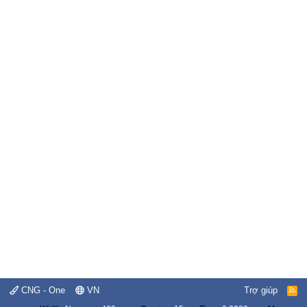
CNG - One
VN
Trợ giúp
R
S