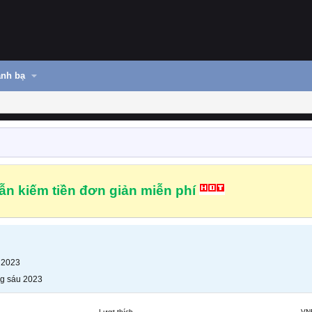
nh bạ
n kiếm tiền đơn giản miễn phí
 2023
g sáu 2023
Lượt thích
VN