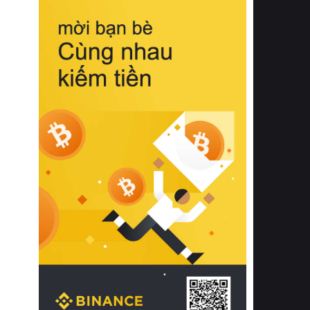
biệt từ bề mặt vải mềm mịn, khả năng
thoáng khí tuyệt vời cho đến độ đàn
hồi chuẩn xác của phần đệm nâng đỡ
cột sống.
Bên cạnh đó, việc lựa chọn các dòng
sản phẩm đạt chuẩn chất lượng quốc
tế còn giúp ngăn ngừa tình trạng kích
ứng da, hạn chế sự phát triển của vi
khuẩn và nấm mốc trong điều kiện
thời tiết nóng ẩm. Bạn có thể tìm hiểu
thêm các nghiên cứu khoa học về tác
động của giấc ngủ và môi trường
phòng ngủ đối với sức khỏe con
người tại Sleep Foundation (External
Link) để có cái nhìn toàn diện hơn.
2. Các tiêu chí vàng khi lựa chọn
chăn ga gối đệm cao cấp cho phòng
ngủ
Để sở hữu một bộ chăn ga gối đệm
cao cấp hoàn hảo cả về thẩm mỹ lẫn
công năng, người tiêu dùng cần cân
nhắc kỹ lưỡng các tiêu chí quan trọng