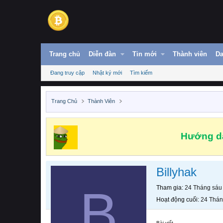
Trang chủ
Diễn đàn
Tin mới
Thành viên
Da
Đang truy cập
Nhật ký mới
Tìm kiếm
Trang Chủ
Thành Viên
Hướng dẫ
Billyhak
B
Tham gia
24 Tháng sáu
Hoạt động cuối
24 Thán
Bài viết