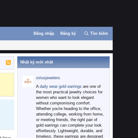
Đăng nhập
Đăng ký
Tìm kiếm
Nhật ký mới nhất
siriusjewelers
Binance
MEXC
A
daily wear gold earrings
are one of
the most practical jewelry choices for
women who want to look elegant
without compromising comfort.
Whether you're heading to the office,
attending college, working from home,
or meeting friends, the right pair of
gold earrings can complete your look
effortlessly. Lightweight, durable, and
timeless, these earrings are designed
B Token