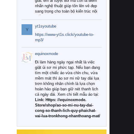
giác êm ái tuyệt đối mà còn là điểm
nhấn nghệ thuật giúp tôn lên vẻ đẹp
sang trọng cho toàn bộ kiến trúc nội
thất.
yt1syoutube
Tuy nhiên, giữa thị trường đa dạng
Y
với vô vàn thương hiệu và mẫu mã
https://www-yt1s.click/youtube-to-
như hiện nay, làm thế nào để chọn
mp3/
được những bộ chăn ga gối đệm cao
cấp thực sự chất lượng, phù hợp với
equinoxmode
khí hậu và nhu cầu sử dụng của gia
đình? Hãy cùng chúng tôi đi tìm lời
Đi làm hàng ngày ngại nhất là việc
giải đáp chi tiết qua bài viết dưới đây.
giặt ủi sơ mi phức tạp. Nếu bạn đang
tìm một chiếc áo vừa chỉn chu, vừa
1. Tại sao các gia đình hiện đại lại ưa
mềm mát thì áo sơ mi nữ tay dài lụa
chuộng chăn ga gối đệm cao cấp?
trơn không nhăn chính là lựa chọn
hoàn hảo giúp bạn giữ nét thanh lịch
Khác với các dòng sản phẩm thông
cả ngày dài. Xem chi tiết mẫu áo tại:
thường, những bộ chăn ga gối đệm
Link: Https: //equinoxmode.
cao cấp trải qua quy trình sản xuất
Store/shop/ao-so-mi-nu-tay-dai-
nghiêm ngặt từ khâu chọn lọc nguyên
cong-so-thanh-lich-quy-phaichat-
liệu tự nhiên đến công nghệ dệt
vai-lua-tronkhong-nhanthoang-mat/
nhuộm hiện đại không chứa hóa chất
độc hại. Khi sử dụng dòng sản phẩm
này, bạn sẽ cảm nhận rõ rệt sự khác