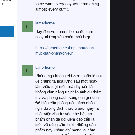
to be worn every day while matching
0
almost every outfit.
lamerhome
L
Hãy đến với lamer Home để sắm
ngay những sản phẩm phù hợp
https://lamerhomeshop.com/danh-
muc-san-pham/chieu/
lamerhome
L
Phòng ngủ không chỉ đơn thuần là nơi
để chúng ta ngả lưng sau một ngày
làm việc mệt mỏi, mà đây còn là
không gian riêng tư phản ánh gu thẩm
mỹ và phong cách sống của gia chủ.
Để biến căn phòng trở thành chốn
nghỉ dưỡng đích thực 5 sao ngay tại
nhà, việc đầu tư vào các bộ sản
phẩm chăn ga gối đệm cao cấp là
điều vô cùng cần thiết. Những sản
phẩm này không chỉ mang lại cảm