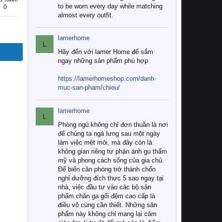
to be worn every day while matching
0
almost every outfit.
lamerhome
L
Hãy đến với lamer Home để sắm
ngay những sản phẩm phù hợp
https://lamerhomeshop.com/danh-
muc-san-pham/chieu/
lamerhome
L
Phòng ngủ không chỉ đơn thuần là nơi
để chúng ta ngả lưng sau một ngày
làm việc mệt mỏi, mà đây còn là
không gian riêng tư phản ánh gu thẩm
mỹ và phong cách sống của gia chủ.
Để biến căn phòng trở thành chốn
nghỉ dưỡng đích thực 5 sao ngay tại
nhà, việc đầu tư vào các bộ sản
phẩm chăn ga gối đệm cao cấp là
điều vô cùng cần thiết. Những sản
phẩm này không chỉ mang lại cảm