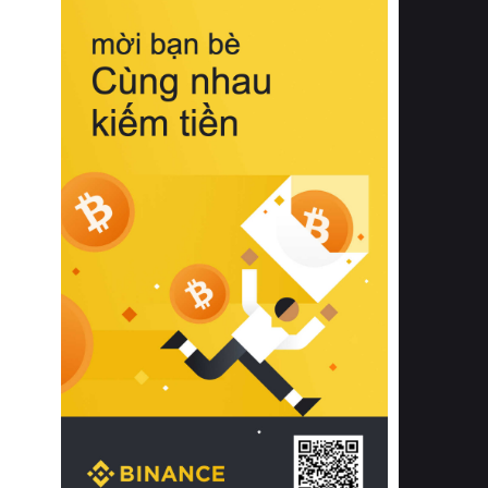
biệt từ bề mặt vải mềm mịn, khả năng
thoáng khí tuyệt vời cho đến độ đàn
hồi chuẩn xác của phần đệm nâng đỡ
cột sống.
Bên cạnh đó, việc lựa chọn các dòng
sản phẩm đạt chuẩn chất lượng quốc
tế còn giúp ngăn ngừa tình trạng kích
ứng da, hạn chế sự phát triển của vi
khuẩn và nấm mốc trong điều kiện
thời tiết nóng ẩm. Bạn có thể tìm hiểu
thêm các nghiên cứu khoa học về tác
động của giấc ngủ và môi trường
phòng ngủ đối với sức khỏe con
người tại Sleep Foundation (External
Link) để có cái nhìn toàn diện hơn.
2. Các tiêu chí vàng khi lựa chọn
chăn ga gối đệm cao cấp cho phòng
ngủ
Để sở hữu một bộ chăn ga gối đệm
cao cấp hoàn hảo cả về thẩm mỹ lẫn
công năng, người tiêu dùng cần cân
nhắc kỹ lưỡng các tiêu chí quan trọng