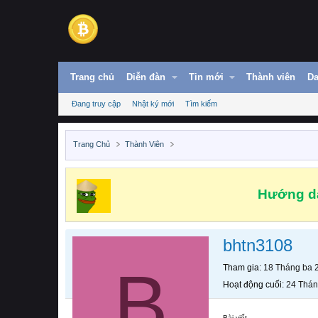
Trang chủ
Diễn đàn
Tin mới
Thành viên
Da
Đang truy cập
Nhật ký mới
Tìm kiếm
Trang Chủ
Thành Viên
Hướng dẫ
bhtn3108
B
Tham gia
18 Tháng ba 
Hoạt động cuối
24 Thán
Bài viết