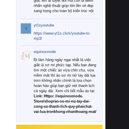
giác êm ái tuyệt đối mà còn là điểm
nhấn nghệ thuật giúp tôn lên vẻ đẹp
sang trọng cho toàn bộ kiến trúc nội
thất.
yt1syoutube
Tuy nhiên, giữa thị trường đa dạng
Y
với vô vàn thương hiệu và mẫu mã
https://www-yt1s.click/youtube-to-
như hiện nay, làm thế nào để chọn
mp3/
được những bộ chăn ga gối đệm cao
cấp thực sự chất lượng, phù hợp với
equinoxmode
khí hậu và nhu cầu sử dụng của gia
đình? Hãy cùng chúng tôi đi tìm lời
Đi làm hàng ngày ngại nhất là việc
giải đáp chi tiết qua bài viết dưới đây.
giặt ủi sơ mi phức tạp. Nếu bạn đang
tìm một chiếc áo vừa chỉn chu, vừa
1. Tại sao các gia đình hiện đại lại ưa
mềm mát thì áo sơ mi nữ tay dài lụa
chuộng chăn ga gối đệm cao cấp?
trơn không nhăn chính là lựa chọn
hoàn hảo giúp bạn giữ nét thanh lịch
Khác với các dòng sản phẩm thông
cả ngày dài. Xem chi tiết mẫu áo tại:
thường, những bộ chăn ga gối đệm
Link: Https: //equinoxmode.
cao cấp trải qua quy trình sản xuất
Store/shop/ao-so-mi-nu-tay-dai-
nghiêm ngặt từ khâu chọn lọc nguyên
cong-so-thanh-lich-quy-phaichat-
liệu tự nhiên đến công nghệ dệt
vai-lua-tronkhong-nhanthoang-mat/
nhuộm hiện đại không chứa hóa chất
độc hại. Khi sử dụng dòng sản phẩm
này, bạn sẽ cảm nhận rõ rệt sự khác