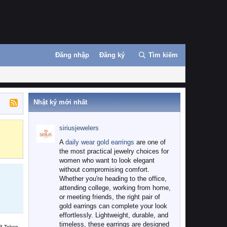
Đăng nhập
Đăng ký
Tìm kiếm
Nhật ký mới nhất
siriusjewelers
Binance
MEXC
A
daily wear gold earrings
are one of
the most practical jewelry choices for
women who want to look elegant
without compromising comfort.
Whether you're heading to the office,
attending college, working from home,
or meeting friends, the right pair of
gold earrings can complete your look
effortlessly. Lightweight, durable, and
timeless, these earrings are designed
B Token