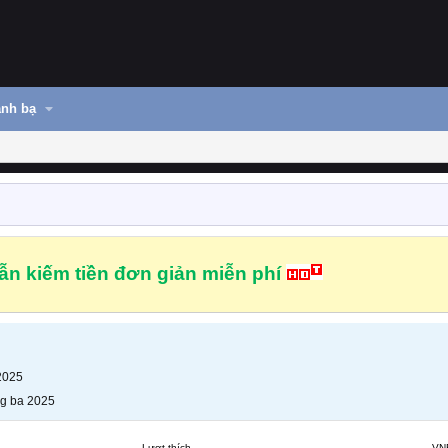
nh bạ
n kiếm tiền đơn giản miễn phí
2025
g ba 2025
Lượt thích
VN