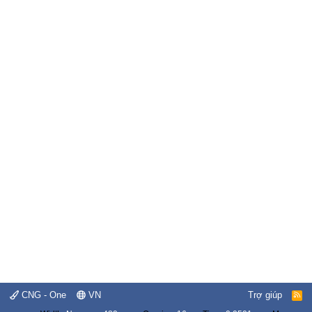
CNG - One
VN
Trợ giúp
R
S