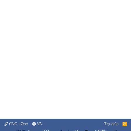
CNG - One
VN
Trợ giúp
R
S