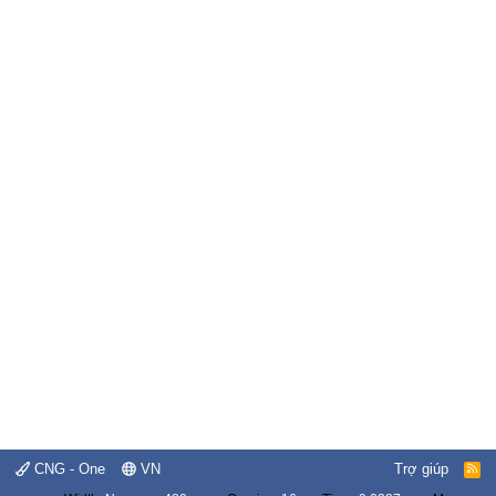
CNG - One
VN
Trợ giúp
R
S