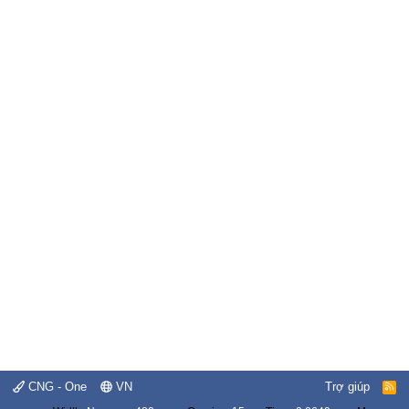
CNG - One
VN
Trợ giúp
R
S