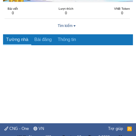
Bài viết
Lượt thích
VNB Token
0
0
0
Tìm kiếm
Tường nhà
Bài đăng
Thông tin
CNG - One
VN
Trợ giúp
R
S