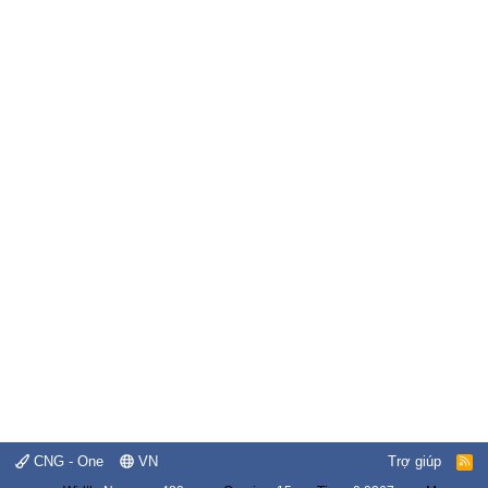
CNG - One
VN
Trợ giúp
R
S