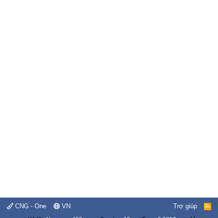
CNG - One
VN
Trợ giúp
R
S