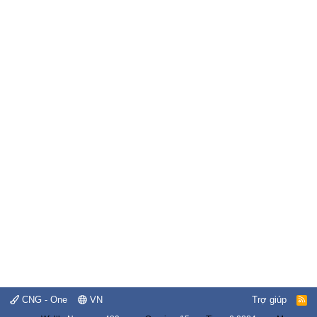
CNG - One
VN
Trợ giúp
R
S