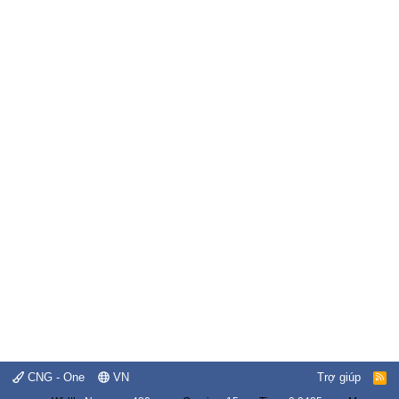
CNG - One
VN
Trợ giúp
R
S