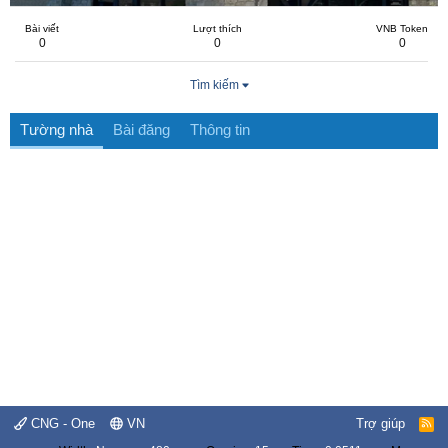
Bài viết
Lượt thích
VNB Token
0
0
0
Tìm kiếm
Tường nhà
Bài đăng
Thông tin
CNG - One
VN
Trợ giúp
R
S