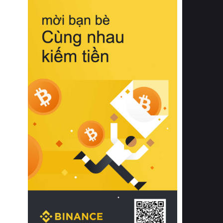
biệt từ bề mặt vải mềm mịn, khả năng
thoáng khí tuyệt vời cho đến độ đàn
hồi chuẩn xác của phần đệm nâng đỡ
cột sống.
Bên cạnh đó, việc lựa chọn các dòng
sản phẩm đạt chuẩn chất lượng quốc
tế còn giúp ngăn ngừa tình trạng kích
ứng da, hạn chế sự phát triển của vi
khuẩn và nấm mốc trong điều kiện
thời tiết nóng ẩm. Bạn có thể tìm hiểu
thêm các nghiên cứu khoa học về tác
động của giấc ngủ và môi trường
phòng ngủ đối với sức khỏe con
người tại Sleep Foundation (External
Link) để có cái nhìn toàn diện hơn.
2. Các tiêu chí vàng khi lựa chọn
chăn ga gối đệm cao cấp cho phòng
ngủ
Để sở hữu một bộ chăn ga gối đệm
cao cấp hoàn hảo cả về thẩm mỹ lẫn
công năng, người tiêu dùng cần cân
nhắc kỹ lưỡng các tiêu chí quan trọng