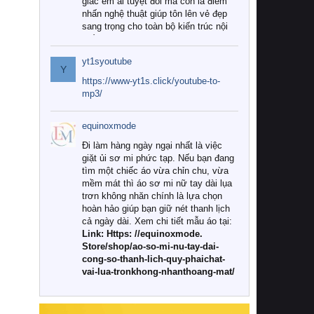
giác êm ái tuyệt đối mà còn là điểm
nhấn nghệ thuật giúp tôn lên vẻ đẹp
sang trọng cho toàn bộ kiến trúc nội
thất.
yt1syoutube
Tuy nhiên, giữa thị trường đa dạng
Y
với vô vàn thương hiệu và mẫu mã
https://www-yt1s.click/youtube-to-
như hiện nay, làm thế nào để chọn
mp3/
được những bộ chăn ga gối đệm cao
cấp thực sự chất lượng, phù hợp với
equinoxmode
khí hậu và nhu cầu sử dụng của gia
đình? Hãy cùng chúng tôi đi tìm lời
Đi làm hàng ngày ngại nhất là việc
giải đáp chi tiết qua bài viết dưới đây.
giặt ủi sơ mi phức tạp. Nếu bạn đang
tìm một chiếc áo vừa chỉn chu, vừa
1. Tại sao các gia đình hiện đại lại ưa
mềm mát thì áo sơ mi nữ tay dài lụa
chuộng chăn ga gối đệm cao cấp?
trơn không nhăn chính là lựa chọn
hoàn hảo giúp bạn giữ nét thanh lịch
Khác với các dòng sản phẩm thông
cả ngày dài. Xem chi tiết mẫu áo tại:
thường, những bộ chăn ga gối đệm
Link: Https: //equinoxmode.
cao cấp trải qua quy trình sản xuất
Store/shop/ao-so-mi-nu-tay-dai-
nghiêm ngặt từ khâu chọn lọc nguyên
cong-so-thanh-lich-quy-phaichat-
liệu tự nhiên đến công nghệ dệt
vai-lua-tronkhong-nhanthoang-mat/
nhuộm hiện đại không chứa hóa chất
độc hại. Khi sử dụng dòng sản phẩm
này, bạn sẽ cảm nhận rõ rệt sự khác