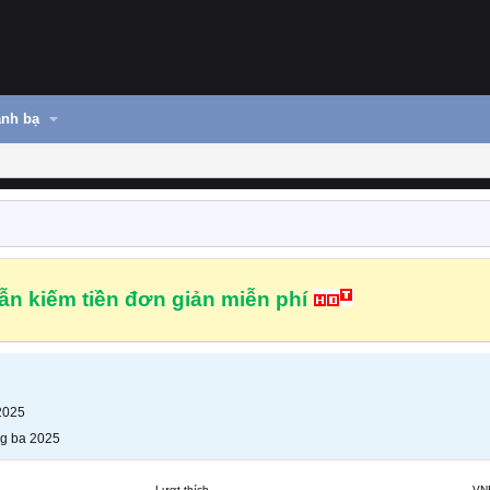
nh bạ
n kiếm tiền đơn giản miễn phí
2025
g ba 2025
Lượt thích
VN