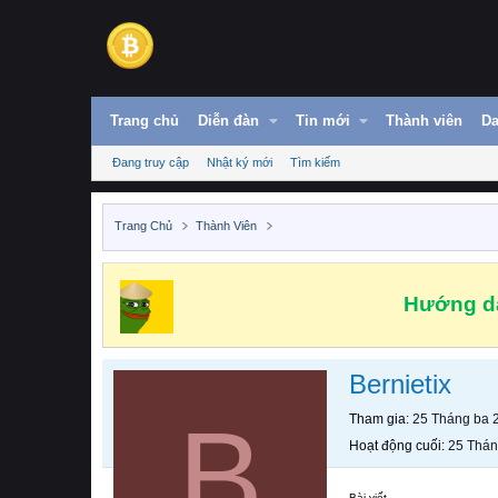
Trang chủ
Diễn đàn
Tin mới
Thành viên
Da
Đang truy cập
Nhật ký mới
Tìm kiếm
Trang Chủ
Thành Viên
Hướng dẫ
Bernietix
B
Tham gia
25 Tháng ba 
Hoạt động cuối
25 Thán
Bài viết