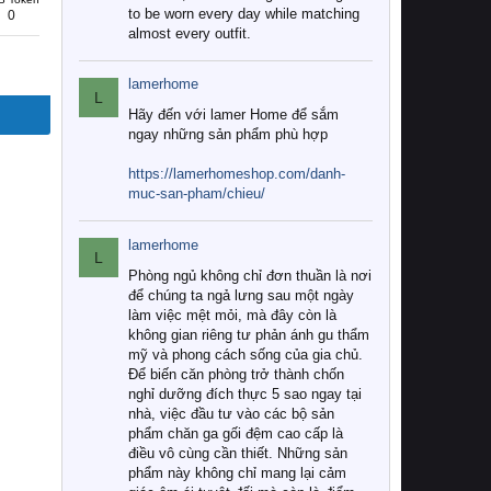
to be worn every day while matching
0
almost every outfit.
lamerhome
L
Hãy đến với lamer Home để sắm
ngay những sản phẩm phù hợp
https://lamerhomeshop.com/danh-
muc-san-pham/chieu/
lamerhome
L
Phòng ngủ không chỉ đơn thuần là nơi
để chúng ta ngả lưng sau một ngày
làm việc mệt mỏi, mà đây còn là
không gian riêng tư phản ánh gu thẩm
mỹ và phong cách sống của gia chủ.
Để biến căn phòng trở thành chốn
nghỉ dưỡng đích thực 5 sao ngay tại
nhà, việc đầu tư vào các bộ sản
phẩm chăn ga gối đệm cao cấp là
điều vô cùng cần thiết. Những sản
phẩm này không chỉ mang lại cảm