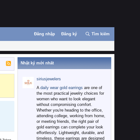
Đăng nhập
Đăng ký
Tìm kiếm
Nhật ký mới nhất
siriusjewelers
Binance
MEXC
A
daily wear gold earrings
are one of
the most practical jewelry choices for
women who want to look elegant
without compromising comfort.
Whether you're heading to the office,
attending college, working from home,
or meeting friends, the right pair of
gold earrings can complete your look
effortlessly. Lightweight, durable, and
timeless, these earrings are designed
B Token