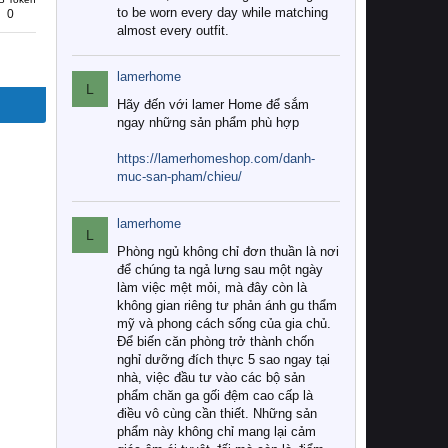
to be worn every day while matching
0
almost every outfit.
lamerhome
L
Hãy đến với lamer Home để sắm
ngay những sản phẩm phù hợp
https://lamerhomeshop.com/danh-
muc-san-pham/chieu/
lamerhome
L
Phòng ngủ không chỉ đơn thuần là nơi
để chúng ta ngả lưng sau một ngày
làm việc mệt mỏi, mà đây còn là
không gian riêng tư phản ánh gu thẩm
mỹ và phong cách sống của gia chủ.
Để biến căn phòng trở thành chốn
nghỉ dưỡng đích thực 5 sao ngay tại
nhà, việc đầu tư vào các bộ sản
phẩm chăn ga gối đệm cao cấp là
điều vô cùng cần thiết. Những sản
phẩm này không chỉ mang lại cảm