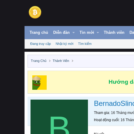
Trang chủ
Diễn đàn
Tin mới
Thành viên
Da
Đang truy cập
Nhật ký mới
Tìm kiếm
Trang Chủ
Thành Viên
Hướng dẫ
BernadoSlin
B
Tham gia
16 Tháng mườ
Hoạt động cuối
16 Thán
Bài viết