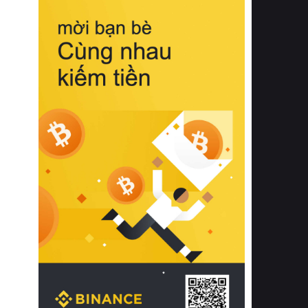
biệt từ bề mặt vải mềm mịn, khả năng
thoáng khí tuyệt vời cho đến độ đàn
hồi chuẩn xác của phần đệm nâng đỡ
cột sống.
Bên cạnh đó, việc lựa chọn các dòng
sản phẩm đạt chuẩn chất lượng quốc
tế còn giúp ngăn ngừa tình trạng kích
ứng da, hạn chế sự phát triển của vi
khuẩn và nấm mốc trong điều kiện
thời tiết nóng ẩm. Bạn có thể tìm hiểu
thêm các nghiên cứu khoa học về tác
động của giấc ngủ và môi trường
phòng ngủ đối với sức khỏe con
người tại Sleep Foundation (External
Link) để có cái nhìn toàn diện hơn.
2. Các tiêu chí vàng khi lựa chọn
chăn ga gối đệm cao cấp cho phòng
ngủ
Để sở hữu một bộ chăn ga gối đệm
cao cấp hoàn hảo cả về thẩm mỹ lẫn
công năng, người tiêu dùng cần cân
nhắc kỹ lưỡng các tiêu chí quan trọng