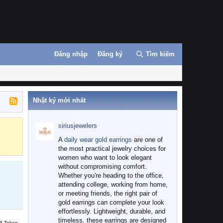
Đăng nhập
Đăng ký
Tìm kiếm
Nhật ký mới nhất
siriusjewelers
Binance
MEXC
A
daily wear gold earrings
are one of
the most practical jewelry choices for
women who want to look elegant
without compromising comfort.
Whether you're heading to the office,
attending college, working from home,
or meeting friends, the right pair of
gold earrings can complete your look
effortlessly. Lightweight, durable, and
timeless, these earrings are designed
B Token