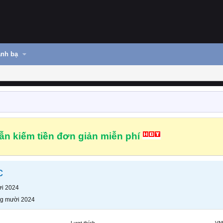
nh bạ
n kiếm tiền đơn giản miễn phí
c
i 2024
g mười 2024
Lượt thích
VN