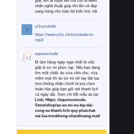
giác êm ái tuyệt đối mà còn là điểm
nhấn nghệ thuật giúp tôn lên vẻ đẹp
sang trọng cho toàn bộ kiến trúc nội
thất.
yt1syoutube
Tuy nhiên, giữa thị trường đa dạng
Y
với vô vàn thương hiệu và mẫu mã
https://www-yt1s.click/youtube-to-
như hiện nay, làm thế nào để chọn
mp3/
được những bộ chăn ga gối đệm cao
cấp thực sự chất lượng, phù hợp với
equinoxmode
khí hậu và nhu cầu sử dụng của gia
đình? Hãy cùng chúng tôi đi tìm lời
Đi làm hàng ngày ngại nhất là việc
giải đáp chi tiết qua bài viết dưới đây.
giặt ủi sơ mi phức tạp. Nếu bạn đang
tìm một chiếc áo vừa chỉn chu, vừa
1. Tại sao các gia đình hiện đại lại ưa
mềm mát thì áo sơ mi nữ tay dài lụa
chuộng chăn ga gối đệm cao cấp?
trơn không nhăn chính là lựa chọn
hoàn hảo giúp bạn giữ nét thanh lịch
Khác với các dòng sản phẩm thông
cả ngày dài. Xem chi tiết mẫu áo tại:
thường, những bộ chăn ga gối đệm
Link: Https: //equinoxmode.
cao cấp trải qua quy trình sản xuất
Store/shop/ao-so-mi-nu-tay-dai-
nghiêm ngặt từ khâu chọn lọc nguyên
cong-so-thanh-lich-quy-phaichat-
liệu tự nhiên đến công nghệ dệt
vai-lua-tronkhong-nhanthoang-mat/
nhuộm hiện đại không chứa hóa chất
độc hại. Khi sử dụng dòng sản phẩm
này, bạn sẽ cảm nhận rõ rệt sự khác