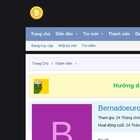
Trang chủ
Diễn đàn
Tin mới
Thành viên
Da
Đang truy cập
Nhật ký mới
Tìm kiếm
Trang Chủ
Thành Viên
Hướng dẫ
Bernadoeuro
B
Tham gia
24 Tháng chí
Hoạt động cuối
24 Thán
Bài viết