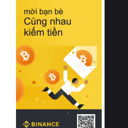
biệt từ bề mặt vải mềm mịn, khả năng
thoáng khí tuyệt vời cho đến độ đàn
hồi chuẩn xác của phần đệm nâng đỡ
cột sống.
Bên cạnh đó, việc lựa chọn các dòng
sản phẩm đạt chuẩn chất lượng quốc
tế còn giúp ngăn ngừa tình trạng kích
ứng da, hạn chế sự phát triển của vi
khuẩn và nấm mốc trong điều kiện
thời tiết nóng ẩm. Bạn có thể tìm hiểu
thêm các nghiên cứu khoa học về tác
động của giấc ngủ và môi trường
phòng ngủ đối với sức khỏe con
người tại Sleep Foundation (External
Link) để có cái nhìn toàn diện hơn.
2. Các tiêu chí vàng khi lựa chọn
chăn ga gối đệm cao cấp cho phòng
ngủ
Để sở hữu một bộ chăn ga gối đệm
cao cấp hoàn hảo cả về thẩm mỹ lẫn
công năng, người tiêu dùng cần cân
nhắc kỹ lưỡng các tiêu chí quan trọng