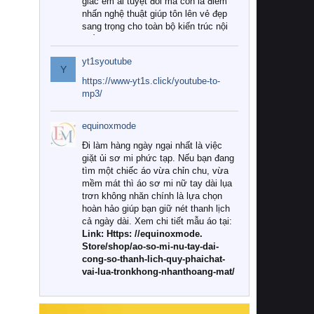
giác êm ái tuyệt đối mà còn là điểm
nhấn nghệ thuật giúp tôn lên vẻ đẹp
sang trọng cho toàn bộ kiến trúc nội
thất.
yt1syoutube
Tuy nhiên, giữa thị trường đa dạng
Y
với vô vàn thương hiệu và mẫu mã
https://www-yt1s.click/youtube-to-
như hiện nay, làm thế nào để chọn
mp3/
được những bộ chăn ga gối đệm cao
cấp thực sự chất lượng, phù hợp với
equinoxmode
khí hậu và nhu cầu sử dụng của gia
đình? Hãy cùng chúng tôi đi tìm lời
Đi làm hàng ngày ngại nhất là việc
giải đáp chi tiết qua bài viết dưới đây.
giặt ủi sơ mi phức tạp. Nếu bạn đang
tìm một chiếc áo vừa chỉn chu, vừa
1. Tại sao các gia đình hiện đại lại ưa
mềm mát thì áo sơ mi nữ tay dài lụa
chuộng chăn ga gối đệm cao cấp?
trơn không nhăn chính là lựa chọn
hoàn hảo giúp bạn giữ nét thanh lịch
Khác với các dòng sản phẩm thông
cả ngày dài. Xem chi tiết mẫu áo tại:
thường, những bộ chăn ga gối đệm
Link: Https: //equinoxmode.
cao cấp trải qua quy trình sản xuất
Store/shop/ao-so-mi-nu-tay-dai-
nghiêm ngặt từ khâu chọn lọc nguyên
cong-so-thanh-lich-quy-phaichat-
liệu tự nhiên đến công nghệ dệt
vai-lua-tronkhong-nhanthoang-mat/
nhuộm hiện đại không chứa hóa chất
độc hại. Khi sử dụng dòng sản phẩm
này, bạn sẽ cảm nhận rõ rệt sự khác