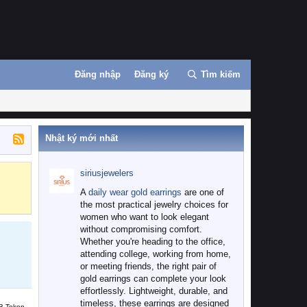
Đăng nhập
Đăng ký
Tìm kiếm
Nhật ký mới nhất
siriusjewelers
Binance
MEXC
A
daily wear gold earrings
are one of
the most practical jewelry choices for
women who want to look elegant
without compromising comfort.
Whether you're heading to the office,
attending college, working from home,
or meeting friends, the right pair of
gold earrings can complete your look
effortlessly. Lightweight, durable, and
timeless, these earrings are designed
B Token