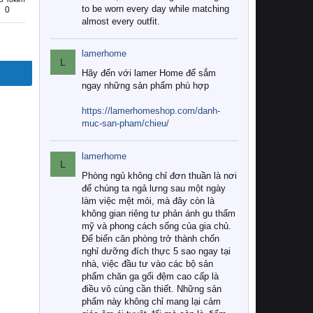
to be worn every day while matching
0
almost every outfit.
lamerhome
L
Hãy đến với lamer Home để sắm
ngay những sản phẩm phù hợp
https://lamerhomeshop.com/danh-
muc-san-pham/chieu/
lamerhome
L
Phòng ngủ không chỉ đơn thuần là nơi
để chúng ta ngả lưng sau một ngày
làm việc mệt mỏi, mà đây còn là
không gian riêng tư phản ánh gu thẩm
mỹ và phong cách sống của gia chủ.
Để biến căn phòng trở thành chốn
nghỉ dưỡng đích thực 5 sao ngay tại
nhà, việc đầu tư vào các bộ sản
phẩm chăn ga gối đệm cao cấp là
điều vô cùng cần thiết. Những sản
phẩm này không chỉ mang lại cảm