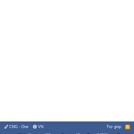
CNG - One
VN
Trợ giúp
R
S