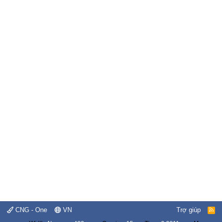
CNG - One
VN
Trợ giúp
R
S