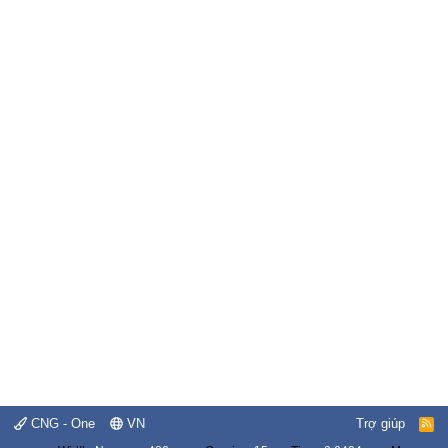
CNG - One
VN
Trợ giúp
R
S