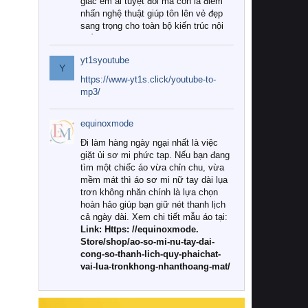
giác êm ái tuyệt đối mà còn là điểm
nhấn nghệ thuật giúp tôn lên vẻ đẹp
sang trọng cho toàn bộ kiến trúc nội
thất.
yt1syoutube
Tuy nhiên, giữa thị trường đa dạng
Y
với vô vàn thương hiệu và mẫu mã
https://www-yt1s.click/youtube-to-
như hiện nay, làm thế nào để chọn
mp3/
được những bộ chăn ga gối đệm cao
cấp thực sự chất lượng, phù hợp với
equinoxmode
khí hậu và nhu cầu sử dụng của gia
đình? Hãy cùng chúng tôi đi tìm lời
Đi làm hàng ngày ngại nhất là việc
giải đáp chi tiết qua bài viết dưới đây.
giặt ủi sơ mi phức tạp. Nếu bạn đang
tìm một chiếc áo vừa chỉn chu, vừa
1. Tại sao các gia đình hiện đại lại ưa
mềm mát thì áo sơ mi nữ tay dài lụa
chuộng chăn ga gối đệm cao cấp?
trơn không nhăn chính là lựa chọn
hoàn hảo giúp bạn giữ nét thanh lịch
Khác với các dòng sản phẩm thông
cả ngày dài. Xem chi tiết mẫu áo tại:
thường, những bộ chăn ga gối đệm
Link: Https: //equinoxmode.
cao cấp trải qua quy trình sản xuất
Store/shop/ao-so-mi-nu-tay-dai-
nghiêm ngặt từ khâu chọn lọc nguyên
cong-so-thanh-lich-quy-phaichat-
liệu tự nhiên đến công nghệ dệt
vai-lua-tronkhong-nhanthoang-mat/
nhuộm hiện đại không chứa hóa chất
độc hại. Khi sử dụng dòng sản phẩm
này, bạn sẽ cảm nhận rõ rệt sự khác