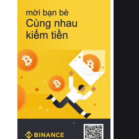
biệt từ bề mặt vải mềm mịn, khả năng
thoáng khí tuyệt vời cho đến độ đàn
hồi chuẩn xác của phần đệm nâng đỡ
cột sống.
Bên cạnh đó, việc lựa chọn các dòng
sản phẩm đạt chuẩn chất lượng quốc
tế còn giúp ngăn ngừa tình trạng kích
ứng da, hạn chế sự phát triển của vi
khuẩn và nấm mốc trong điều kiện
thời tiết nóng ẩm. Bạn có thể tìm hiểu
thêm các nghiên cứu khoa học về tác
động của giấc ngủ và môi trường
phòng ngủ đối với sức khỏe con
người tại Sleep Foundation (External
Link) để có cái nhìn toàn diện hơn.
2. Các tiêu chí vàng khi lựa chọn
chăn ga gối đệm cao cấp cho phòng
ngủ
Để sở hữu một bộ chăn ga gối đệm
cao cấp hoàn hảo cả về thẩm mỹ lẫn
công năng, người tiêu dùng cần cân
nhắc kỹ lưỡng các tiêu chí quan trọng