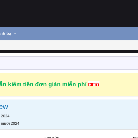
nh bạ
n kiếm tiền đơn giản miễn phí
tew
 2024
 mười 2024
Lượt thích
VN