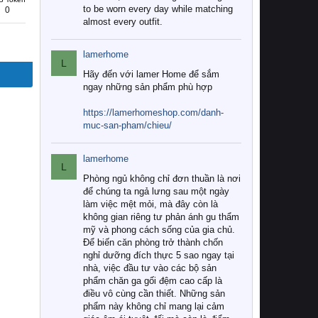
to be worn every day while matching
0
almost every outfit.
lamerhome
L
Hãy đến với lamer Home để sắm
ngay những sản phẩm phù hợp
https://lamerhomeshop.com/danh-
muc-san-pham/chieu/
lamerhome
L
Phòng ngủ không chỉ đơn thuần là nơi
để chúng ta ngả lưng sau một ngày
làm việc mệt mỏi, mà đây còn là
không gian riêng tư phản ánh gu thẩm
mỹ và phong cách sống của gia chủ.
Để biến căn phòng trở thành chốn
nghỉ dưỡng đích thực 5 sao ngay tại
nhà, việc đầu tư vào các bộ sản
phẩm chăn ga gối đệm cao cấp là
điều vô cùng cần thiết. Những sản
phẩm này không chỉ mang lại cảm