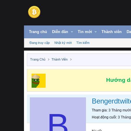
Trang chủ
Diễn đàn
Tin mới
Thành viên
Da
Đang truy cập
Nhật ký mới
Tìm kiếm
Trang Chủ
Thành Viên
Hướng dẫ
Bengerdtwil
B
Tham gia
3 Tháng mười
Hoạt động cuối
3 Tháng
Bài viết