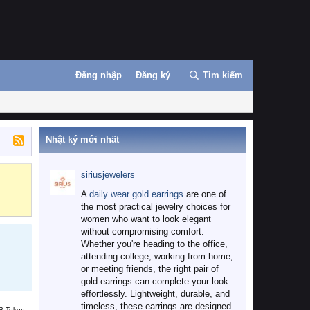
Đăng nhập
Đăng ký
Tìm kiếm
Nhật ký mới nhất
siriusjewelers
Binance
MEXC
A
daily wear gold earrings
are one of
the most practical jewelry choices for
women who want to look elegant
without compromising comfort.
Whether you're heading to the office,
attending college, working from home,
or meeting friends, the right pair of
gold earrings can complete your look
effortlessly. Lightweight, durable, and
timeless, these earrings are designed
B Token