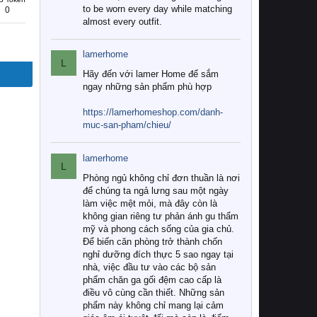
to be worn every day while matching
0
almost every outfit.
lamerhome
L
Hãy đến với lamer Home để sắm
ngay những sản phẩm phù hợp
https://lamerhomeshop.com/danh-
muc-san-pham/chieu/
lamerhome
L
Phòng ngủ không chỉ đơn thuần là nơi
để chúng ta ngả lưng sau một ngày
làm việc mệt mỏi, mà đây còn là
không gian riêng tư phản ánh gu thẩm
mỹ và phong cách sống của gia chủ.
Để biến căn phòng trở thành chốn
nghỉ dưỡng đích thực 5 sao ngay tại
nhà, việc đầu tư vào các bộ sản
phẩm chăn ga gối đệm cao cấp là
điều vô cùng cần thiết. Những sản
phẩm này không chỉ mang lại cảm