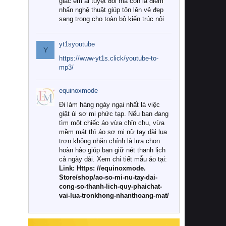
giác êm ái tuyệt đối mà còn là điểm
nhấn nghệ thuật giúp tôn lên vẻ đẹp
sang trọng cho toàn bộ kiến trúc nội
thất.
yt1syoutube
Tuy nhiên, giữa thị trường đa dạng
Y
với vô vàn thương hiệu và mẫu mã
https://www-yt1s.click/youtube-to-
như hiện nay, làm thế nào để chọn
mp3/
được những bộ chăn ga gối đệm cao
cấp thực sự chất lượng, phù hợp với
equinoxmode
khí hậu và nhu cầu sử dụng của gia
đình? Hãy cùng chúng tôi đi tìm lời
Đi làm hàng ngày ngại nhất là việc
giải đáp chi tiết qua bài viết dưới đây.
giặt ủi sơ mi phức tạp. Nếu bạn đang
tìm một chiếc áo vừa chỉn chu, vừa
1. Tại sao các gia đình hiện đại lại ưa
mềm mát thì áo sơ mi nữ tay dài lụa
chuộng chăn ga gối đệm cao cấp?
trơn không nhăn chính là lựa chọn
hoàn hảo giúp bạn giữ nét thanh lịch
Khác với các dòng sản phẩm thông
cả ngày dài. Xem chi tiết mẫu áo tại:
thường, những bộ chăn ga gối đệm
Link: Https: //equinoxmode.
cao cấp trải qua quy trình sản xuất
Store/shop/ao-so-mi-nu-tay-dai-
nghiêm ngặt từ khâu chọn lọc nguyên
cong-so-thanh-lich-quy-phaichat-
liệu tự nhiên đến công nghệ dệt
vai-lua-tronkhong-nhanthoang-mat/
nhuộm hiện đại không chứa hóa chất
độc hại. Khi sử dụng dòng sản phẩm
này, bạn sẽ cảm nhận rõ rệt sự khác