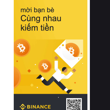
biệt từ bề mặt vải mềm mịn, khả năng
thoáng khí tuyệt vời cho đến độ đàn
hồi chuẩn xác của phần đệm nâng đỡ
cột sống.
Bên cạnh đó, việc lựa chọn các dòng
sản phẩm đạt chuẩn chất lượng quốc
tế còn giúp ngăn ngừa tình trạng kích
ứng da, hạn chế sự phát triển của vi
khuẩn và nấm mốc trong điều kiện
thời tiết nóng ẩm. Bạn có thể tìm hiểu
thêm các nghiên cứu khoa học về tác
động của giấc ngủ và môi trường
phòng ngủ đối với sức khỏe con
người tại Sleep Foundation (External
Link) để có cái nhìn toàn diện hơn.
2. Các tiêu chí vàng khi lựa chọn
chăn ga gối đệm cao cấp cho phòng
ngủ
Để sở hữu một bộ chăn ga gối đệm
cao cấp hoàn hảo cả về thẩm mỹ lẫn
công năng, người tiêu dùng cần cân
nhắc kỹ lưỡng các tiêu chí quan trọng