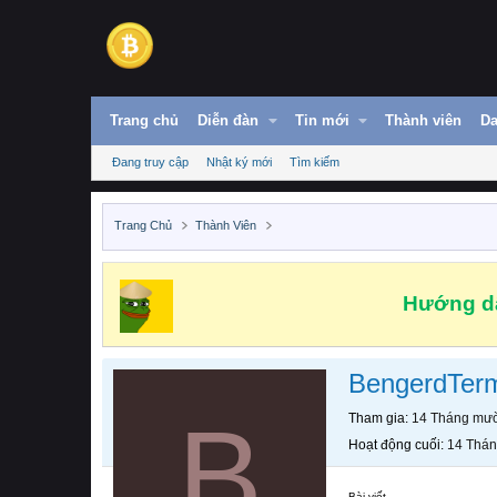
Trang chủ
Diễn đàn
Tin mới
Thành viên
Da
Đang truy cập
Nhật ký mới
Tìm kiếm
Trang Chủ
Thành Viên
Hướng dẫ
BengerdTer
B
Tham gia
14 Tháng mườ
Hoạt động cuối
14 Thán
Bài viết