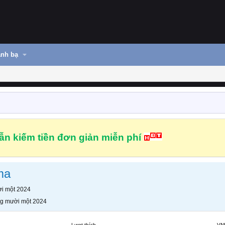
nh bạ
n kiếm tiền đơn giản miễn phí
ma
i một 2024
g mười một 2024
Lượt thích
VN