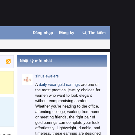
Đăng nhập
Đăng ký
Tìm kiếm
Nhật ký mới nhất
siriusjewelers
Binance
MEXC
A
daily wear gold earrings
are one of
the most practical jewelry choices for
women who want to look elegant
without compromising comfort.
Whether you're heading to the office,
attending college, working from home,
or meeting friends, the right pair of
gold earrings can complete your look
effortlessly. Lightweight, durable, and
timeless, these earrings are designed
B Token