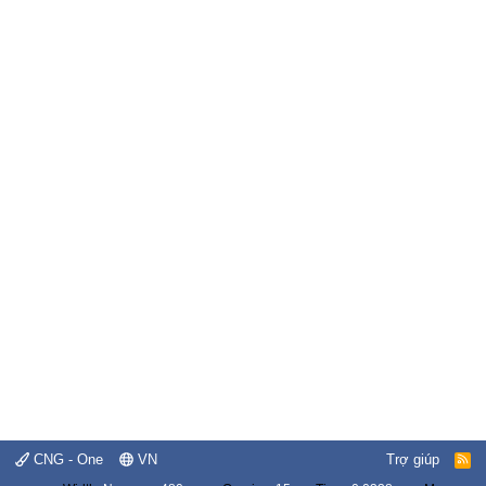
CNG - One
VN
Trợ giúp
R
S