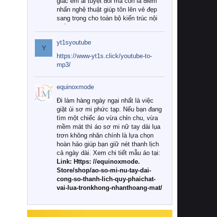
giác êm ái tuyệt đối mà còn là điểm
nhấn nghệ thuật giúp tôn lên vẻ đẹp
sang trọng cho toàn bộ kiến trúc nội
thất.
yt1syoutube
Tuy nhiên, giữa thị trường đa dạng
Y
với vô vàn thương hiệu và mẫu mã
https://www-yt1s.click/youtube-to-
như hiện nay, làm thế nào để chọn
mp3/
được những bộ chăn ga gối đệm cao
cấp thực sự chất lượng, phù hợp với
equinoxmode
khí hậu và nhu cầu sử dụng của gia
đình? Hãy cùng chúng tôi đi tìm lời
Đi làm hàng ngày ngại nhất là việc
giải đáp chi tiết qua bài viết dưới đây.
giặt ủi sơ mi phức tạp. Nếu bạn đang
tìm một chiếc áo vừa chỉn chu, vừa
1. Tại sao các gia đình hiện đại lại ưa
mềm mát thì áo sơ mi nữ tay dài lụa
chuộng chăn ga gối đệm cao cấp?
trơn không nhăn chính là lựa chọn
hoàn hảo giúp bạn giữ nét thanh lịch
Khác với các dòng sản phẩm thông
cả ngày dài. Xem chi tiết mẫu áo tại:
thường, những bộ chăn ga gối đệm
Link: Https: //equinoxmode.
cao cấp trải qua quy trình sản xuất
Store/shop/ao-so-mi-nu-tay-dai-
nghiêm ngặt từ khâu chọn lọc nguyên
cong-so-thanh-lich-quy-phaichat-
liệu tự nhiên đến công nghệ dệt
vai-lua-tronkhong-nhanthoang-mat/
nhuộm hiện đại không chứa hóa chất
độc hại. Khi sử dụng dòng sản phẩm
này, bạn sẽ cảm nhận rõ rệt sự khác