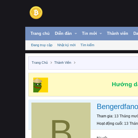
Trang chủ
Diễn đàn
Tin mới
Thành viên
Da
Đang truy cập
Nhật ký mới
Tìm kiếm
Trang Chủ
Thành Viên
Hướng dẫ
Bengerdfano
B
Tham gia
13 Tháng mườ
Hoạt động cuối
13 Thán
Bài viết