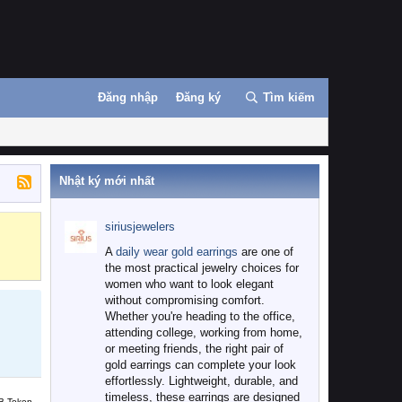
Đăng nhập
Đăng ký
Tìm kiếm
Nhật ký mới nhất
siriusjewelers
Binance
MEXC
A
daily wear gold earrings
are one of
the most practical jewelry choices for
women who want to look elegant
without compromising comfort.
Whether you're heading to the office,
attending college, working from home,
or meeting friends, the right pair of
gold earrings can complete your look
effortlessly. Lightweight, durable, and
timeless, these earrings are designed
B Token