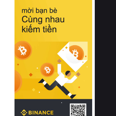
biệt từ bề mặt vải mềm mịn, khả năng
thoáng khí tuyệt vời cho đến độ đàn
hồi chuẩn xác của phần đệm nâng đỡ
cột sống.
Bên cạnh đó, việc lựa chọn các dòng
sản phẩm đạt chuẩn chất lượng quốc
tế còn giúp ngăn ngừa tình trạng kích
ứng da, hạn chế sự phát triển của vi
khuẩn và nấm mốc trong điều kiện
thời tiết nóng ẩm. Bạn có thể tìm hiểu
thêm các nghiên cứu khoa học về tác
động của giấc ngủ và môi trường
phòng ngủ đối với sức khỏe con
người tại Sleep Foundation (External
Link) để có cái nhìn toàn diện hơn.
2. Các tiêu chí vàng khi lựa chọn
chăn ga gối đệm cao cấp cho phòng
ngủ
Để sở hữu một bộ chăn ga gối đệm
cao cấp hoàn hảo cả về thẩm mỹ lẫn
công năng, người tiêu dùng cần cân
nhắc kỹ lưỡng các tiêu chí quan trọng