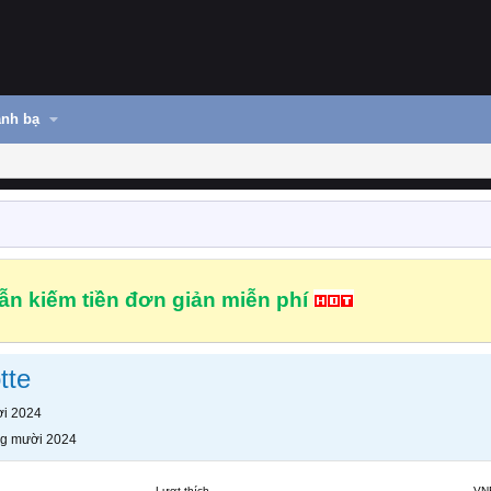
nh bạ
n kiếm tiền đơn giản miễn phí
tte
i 2024
g mười 2024
Lượt thích
VN