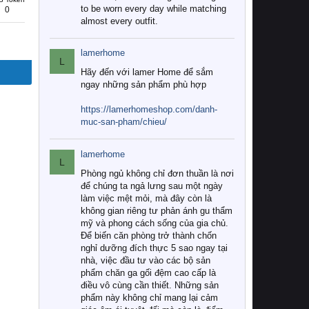
to be worn every day while matching
0
almost every outfit.
lamerhome
L
Hãy đến với lamer Home để sắm
ngay những sản phẩm phù hợp
https://lamerhomeshop.com/danh-
muc-san-pham/chieu/
lamerhome
L
Phòng ngủ không chỉ đơn thuần là nơi
để chúng ta ngả lưng sau một ngày
làm việc mệt mỏi, mà đây còn là
không gian riêng tư phản ánh gu thẩm
mỹ và phong cách sống của gia chủ.
Để biến căn phòng trở thành chốn
nghỉ dưỡng đích thực 5 sao ngay tại
nhà, việc đầu tư vào các bộ sản
phẩm chăn ga gối đệm cao cấp là
điều vô cùng cần thiết. Những sản
phẩm này không chỉ mang lại cảm