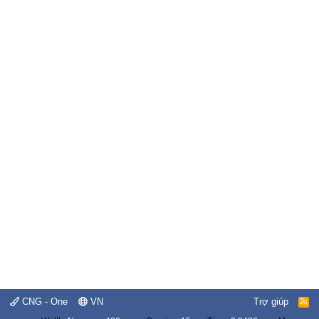
CNG - One
VN
Trợ giúp
R
S