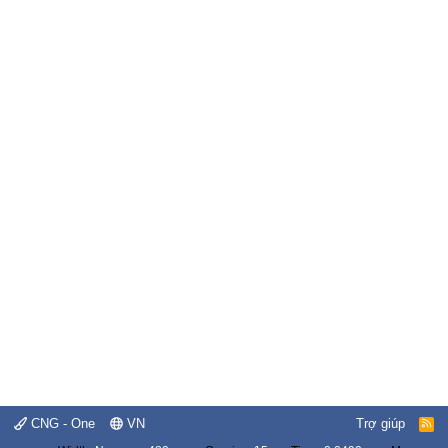
CNG - One
VN
Trợ giúp
R
S