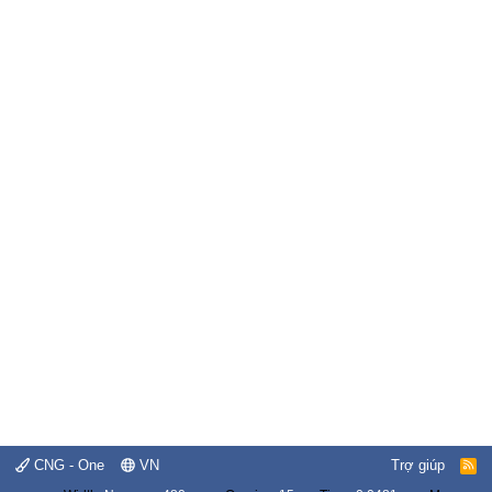
CNG - One
VN
Trợ giúp
R
S