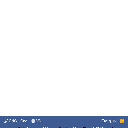
CNG - One
VN
Trợ giúp
R
S