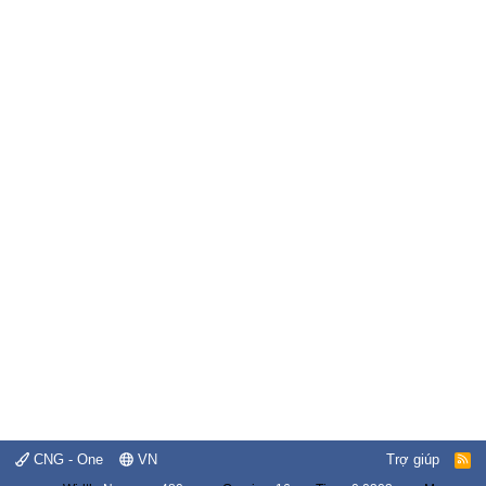
CNG - One
VN
Trợ giúp
R
S