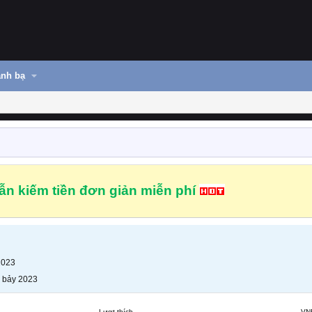
nh bạ
n kiếm tiền đơn giản miễn phí
2023
 bảy 2023
Lượt thích
VN