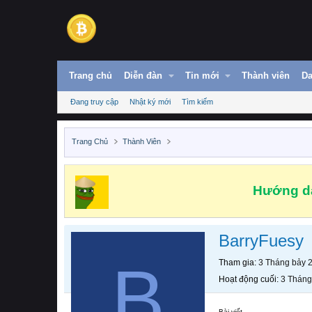
Trang chủ
Diễn đàn
Tin mới
Thành viên
Da
Đang truy cập
Nhật ký mới
Tìm kiếm
Trang Chủ
Thành Viên
Hướng dẫ
BarryFuesy
B
Tham gia
3 Tháng bảy 
Hoạt động cuối
3 Tháng
Bài viết