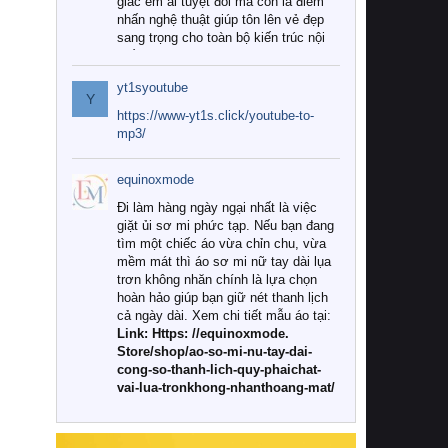
giác êm ái tuyệt đối mà còn là điểm
nhấn nghệ thuật giúp tôn lên vẻ đẹp
sang trọng cho toàn bộ kiến trúc nội
thất.
yt1syoutube
Tuy nhiên, giữa thị trường đa dạng
Y
với vô vàn thương hiệu và mẫu mã
https://www-yt1s.click/youtube-to-
như hiện nay, làm thế nào để chọn
mp3/
được những bộ chăn ga gối đệm cao
cấp thực sự chất lượng, phù hợp với
equinoxmode
khí hậu và nhu cầu sử dụng của gia
đình? Hãy cùng chúng tôi đi tìm lời
Đi làm hàng ngày ngại nhất là việc
giải đáp chi tiết qua bài viết dưới đây.
giặt ủi sơ mi phức tạp. Nếu bạn đang
tìm một chiếc áo vừa chỉn chu, vừa
1. Tại sao các gia đình hiện đại lại ưa
mềm mát thì áo sơ mi nữ tay dài lụa
chuộng chăn ga gối đệm cao cấp?
trơn không nhăn chính là lựa chọn
hoàn hảo giúp bạn giữ nét thanh lịch
Khác với các dòng sản phẩm thông
cả ngày dài. Xem chi tiết mẫu áo tại:
thường, những bộ chăn ga gối đệm
Link: Https: //equinoxmode.
cao cấp trải qua quy trình sản xuất
Store/shop/ao-so-mi-nu-tay-dai-
nghiêm ngặt từ khâu chọn lọc nguyên
cong-so-thanh-lich-quy-phaichat-
liệu tự nhiên đến công nghệ dệt
vai-lua-tronkhong-nhanthoang-mat/
nhuộm hiện đại không chứa hóa chất
độc hại. Khi sử dụng dòng sản phẩm
này, bạn sẽ cảm nhận rõ rệt sự khác