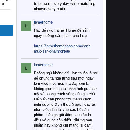
to be worn every day while matching
0
almost every outfit.
lamerhome
L
Hãy đến với lamer Home để sắm
ngay những sản phẩm phù hợp
https://lamerhomeshop.com/danh-
muc-san-pham/chieu/
lamerhome
L
Phòng ngủ không chỉ đơn thuần là nơi
để chúng ta ngả lưng sau một ngày
làm việc mệt mỏi, mà đây còn là
không gian riêng tư phản ánh gu thẩm
mỹ và phong cách sống của gia chủ.
Để biến căn phòng trở thành chốn
nghỉ dưỡng đích thực 5 sao ngay tại
nhà, việc đầu tư vào các bộ sản
phẩm chăn ga gối đệm cao cấp là
điều vô cùng cần thiết. Những sản
phẩm này không chỉ mang lại cảm