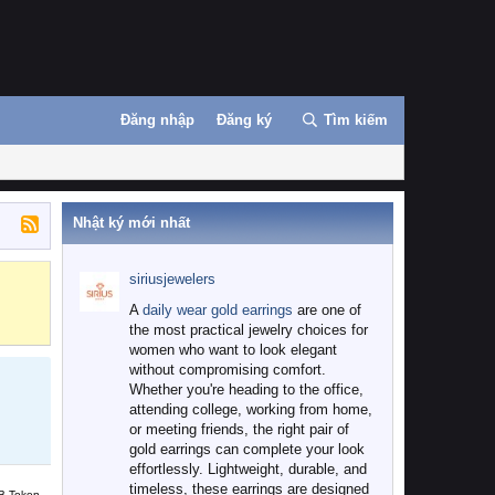
Đăng nhập
Đăng ký
Tìm kiếm
Nhật ký mới nhất
siriusjewelers
Binance
MEXC
A
daily wear gold earrings
are one of
the most practical jewelry choices for
women who want to look elegant
without compromising comfort.
Whether you're heading to the office,
attending college, working from home,
or meeting friends, the right pair of
gold earrings can complete your look
effortlessly. Lightweight, durable, and
timeless, these earrings are designed
B Token