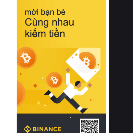
biệt từ bề mặt vải mềm mịn, khả năng
thoáng khí tuyệt vời cho đến độ đàn
hồi chuẩn xác của phần đệm nâng đỡ
cột sống.
Bên cạnh đó, việc lựa chọn các dòng
sản phẩm đạt chuẩn chất lượng quốc
tế còn giúp ngăn ngừa tình trạng kích
ứng da, hạn chế sự phát triển của vi
khuẩn và nấm mốc trong điều kiện
thời tiết nóng ẩm. Bạn có thể tìm hiểu
thêm các nghiên cứu khoa học về tác
động của giấc ngủ và môi trường
phòng ngủ đối với sức khỏe con
người tại Sleep Foundation (External
Link) để có cái nhìn toàn diện hơn.
2. Các tiêu chí vàng khi lựa chọn
chăn ga gối đệm cao cấp cho phòng
ngủ
Để sở hữu một bộ chăn ga gối đệm
cao cấp hoàn hảo cả về thẩm mỹ lẫn
công năng, người tiêu dùng cần cân
nhắc kỹ lưỡng các tiêu chí quan trọng