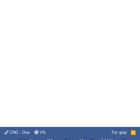
CNG - One
VN
Trợ giúp
R
S