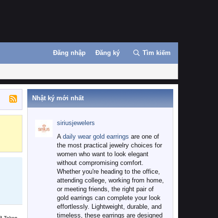
Đăng nhập
Đăng ký
Tìm kiếm
Nhật ký mới nhất
siriusjewelers
Binance
MEXC
A
daily wear gold earrings
are one of
the most practical jewelry choices for
women who want to look elegant
without compromising comfort.
Whether you're heading to the office,
attending college, working from home,
or meeting friends, the right pair of
gold earrings can complete your look
effortlessly. Lightweight, durable, and
timeless, these earrings are designed
B Token