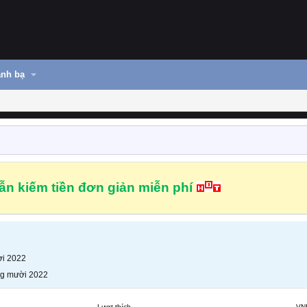
nh bạ
n kiếm tiền đơn giản miễn phí
i 2022
g mười 2022
Lượt thích
VN