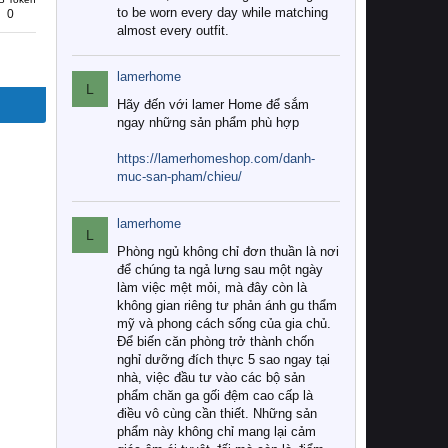
to be worn every day while matching
0
almost every outfit.
lamerhome
L
Hãy đến với lamer Home để sắm
ngay những sản phẩm phù hợp
https://lamerhomeshop.com/danh-
muc-san-pham/chieu/
lamerhome
L
Phòng ngủ không chỉ đơn thuần là nơi
để chúng ta ngả lưng sau một ngày
làm việc mệt mỏi, mà đây còn là
không gian riêng tư phản ánh gu thẩm
mỹ và phong cách sống của gia chủ.
Để biến căn phòng trở thành chốn
nghỉ dưỡng đích thực 5 sao ngay tại
nhà, việc đầu tư vào các bộ sản
phẩm chăn ga gối đệm cao cấp là
điều vô cùng cần thiết. Những sản
phẩm này không chỉ mang lại cảm