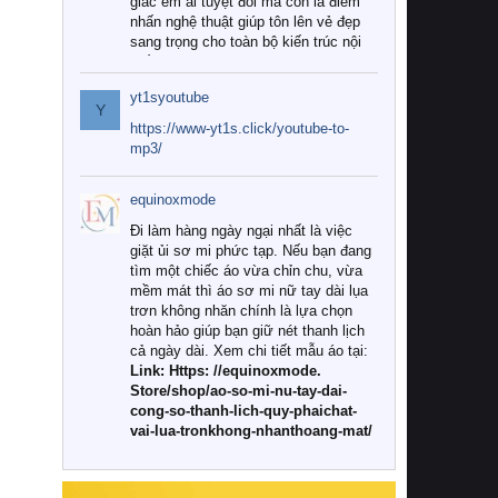
giác êm ái tuyệt đối mà còn là điểm
nhấn nghệ thuật giúp tôn lên vẻ đẹp
sang trọng cho toàn bộ kiến trúc nội
thất.
yt1syoutube
Tuy nhiên, giữa thị trường đa dạng
Y
với vô vàn thương hiệu và mẫu mã
https://www-yt1s.click/youtube-to-
như hiện nay, làm thế nào để chọn
mp3/
được những bộ chăn ga gối đệm cao
cấp thực sự chất lượng, phù hợp với
equinoxmode
khí hậu và nhu cầu sử dụng của gia
đình? Hãy cùng chúng tôi đi tìm lời
Đi làm hàng ngày ngại nhất là việc
giải đáp chi tiết qua bài viết dưới đây.
giặt ủi sơ mi phức tạp. Nếu bạn đang
tìm một chiếc áo vừa chỉn chu, vừa
1. Tại sao các gia đình hiện đại lại ưa
mềm mát thì áo sơ mi nữ tay dài lụa
chuộng chăn ga gối đệm cao cấp?
trơn không nhăn chính là lựa chọn
hoàn hảo giúp bạn giữ nét thanh lịch
Khác với các dòng sản phẩm thông
cả ngày dài. Xem chi tiết mẫu áo tại:
thường, những bộ chăn ga gối đệm
Link: Https: //equinoxmode.
cao cấp trải qua quy trình sản xuất
Store/shop/ao-so-mi-nu-tay-dai-
nghiêm ngặt từ khâu chọn lọc nguyên
cong-so-thanh-lich-quy-phaichat-
liệu tự nhiên đến công nghệ dệt
vai-lua-tronkhong-nhanthoang-mat/
nhuộm hiện đại không chứa hóa chất
độc hại. Khi sử dụng dòng sản phẩm
này, bạn sẽ cảm nhận rõ rệt sự khác