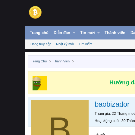
Trang chủ
Diễn đàn
Tin mới
Thành viên
Da
Đang truy cập
Nhật ký mới
Tìm kiếm
Trang Chủ
Thành Viên
Hướng dẫ
baobizador
B
Tham gia
22 Tháng mườ
Hoạt động cuối
30 Thán
Bài viết