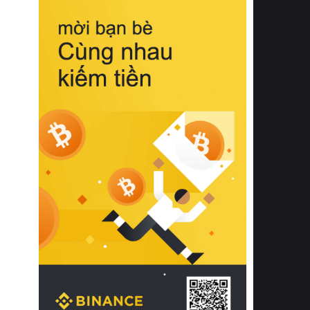
biệt từ bề mặt vải mềm mịn, khả năng
thoáng khí tuyệt vời cho đến độ đàn
hồi chuẩn xác của phần đệm nâng đỡ
cột sống.
Bên cạnh đó, việc lựa chọn các dòng
sản phẩm đạt chuẩn chất lượng quốc
tế còn giúp ngăn ngừa tình trạng kích
ứng da, hạn chế sự phát triển của vi
khuẩn và nấm mốc trong điều kiện
thời tiết nóng ẩm. Bạn có thể tìm hiểu
thêm các nghiên cứu khoa học về tác
động của giấc ngủ và môi trường
phòng ngủ đối với sức khỏe con
người tại Sleep Foundation (External
Link) để có cái nhìn toàn diện hơn.
2. Các tiêu chí vàng khi lựa chọn
chăn ga gối đệm cao cấp cho phòng
ngủ
Để sở hữu một bộ chăn ga gối đệm
cao cấp hoàn hảo cả về thẩm mỹ lẫn
công năng, người tiêu dùng cần cân
nhắc kỹ lưỡng các tiêu chí quan trọng