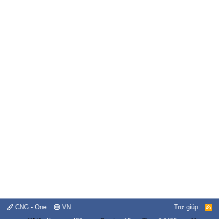
CNG - One
VN
Trợ giúp
R
S