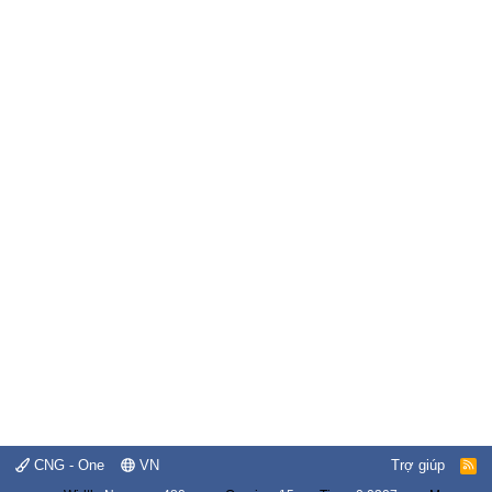
CNG - One
VN
Trợ giúp
R
S