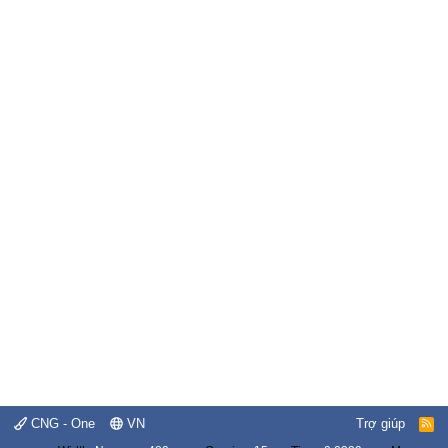
CNG - One
VN
Trợ giúp
R
S