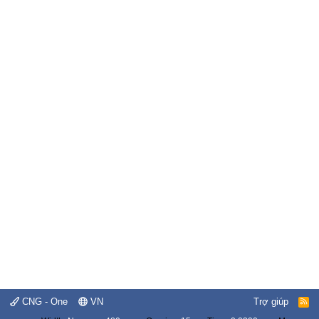
CNG - One
VN
Trợ giúp
R
S