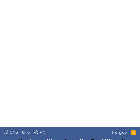
CNG - One
VN
Trợ giúp
R
S