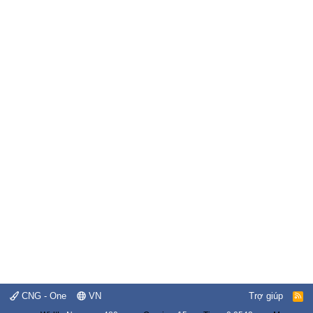
CNG - One
VN
Trợ giúp
R
S