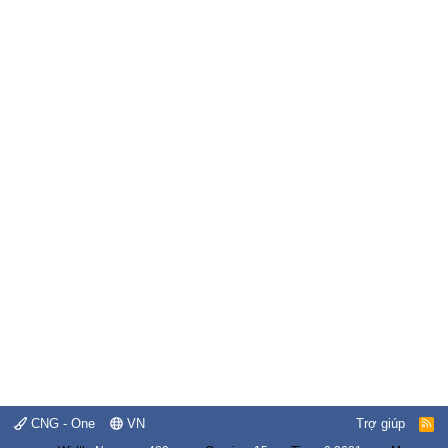
CNG - One
VN
Trợ giúp
R
S