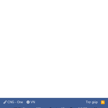
CNG - One
VN
Trợ giúp
R
S