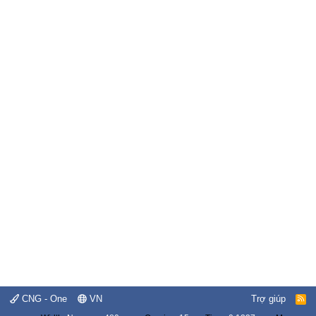
CNG - One
VN
Trợ giúp
R
S