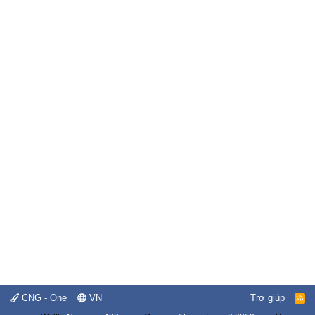
CNG - One
VN
Trợ giúp
R
S