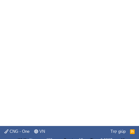
CNG - One
VN
Trợ giúp
R
S