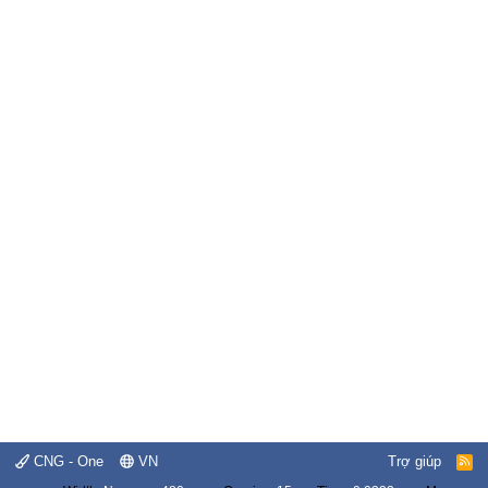
CNG - One
VN
Trợ giúp
R
S