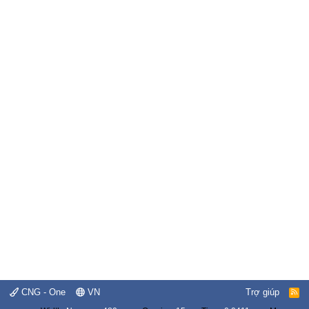
CNG - One
VN
Trợ giúp
R
S