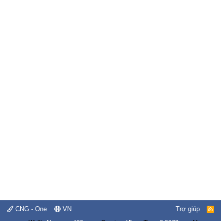
CNG - One
VN
Trợ giúp
R
S