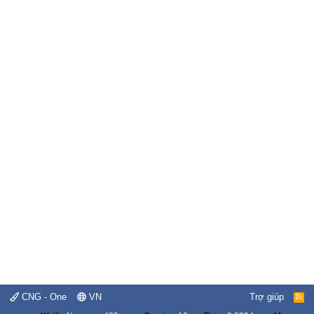
CNG - One
VN
Trợ giúp
R
S