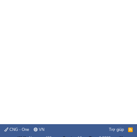
CNG - One
VN
Trợ giúp
R
S